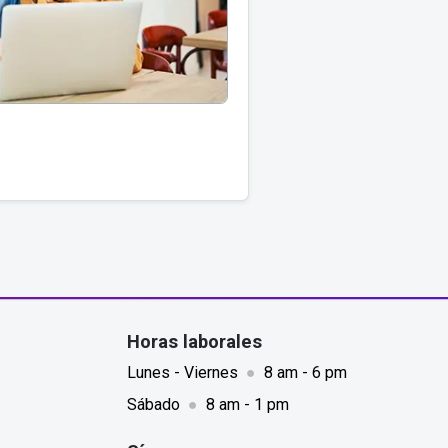
Horas laborales
Lunes - Viernes
●
8 am - 6 pm
Sábado
●
8 am - 1 pm