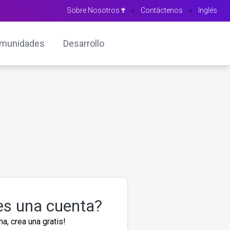
Sobre Nosotros
●
Contáctenos
●
Inglés
munidades
Desarrollo
es una cuenta?
a, crea una gratis!