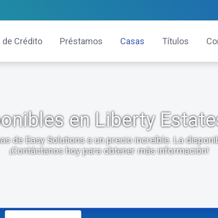
 de Crédito
Préstamos
Casas
Títulos
Co
nibles en Liberty Estate
 de Easy Solutions a un precio increíble. La disponi
¡Contáctanos hoy para obtener más información!