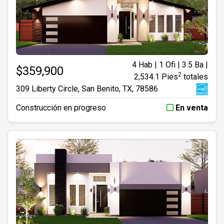
4 Hab | 1 Ofi | 3.5 Ba |
$359,900
2
2,534.1 Pies
totales
309 Liberty Circle, San Benito, TX, 78586
Construcción en progreso
En venta