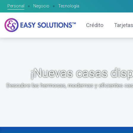
Personal
●
Negocio
●
Tecnología
Crédito
Tarjetas
¡Nuevas casas dispo
Descubre las hermosas, modernas y eficientes casas