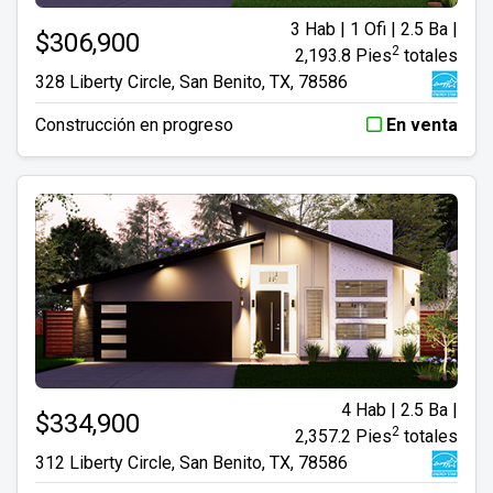
3 Hab | 1 Ofi | 2.5 Ba |
$306,900
2
2,193.8 Pies
totales
328 Liberty Circle, San Benito, TX, 78586
Construcción en progreso
En venta
4 Hab | 2.5 Ba |
$334,900
2
2,357.2 Pies
totales
312 Liberty Circle, San Benito, TX, 78586