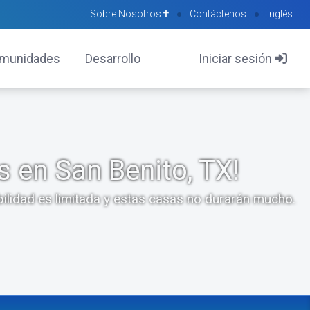
Sobre Nosotros
●
Contáctenos
●
Inglés
munidades
Desarrollo
Iniciar sesión
s en San Benito, TX!
bilidad es limitada y estas casas no durarán mucho.