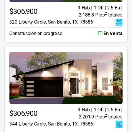
3 Hab | 1 Ofi | 2.5 Ba |
$306,900
2
2,188.8 Pies
totales
320 Liberty Circle, San Benito, TX, 78586
Construcción en progreso
En venta
3 Hab | 1 Ofi | 2.5 Ba |
$306,900
2
2,201.9 Pies
totales
344 Liberty Circle, San Benito, TX, 78586