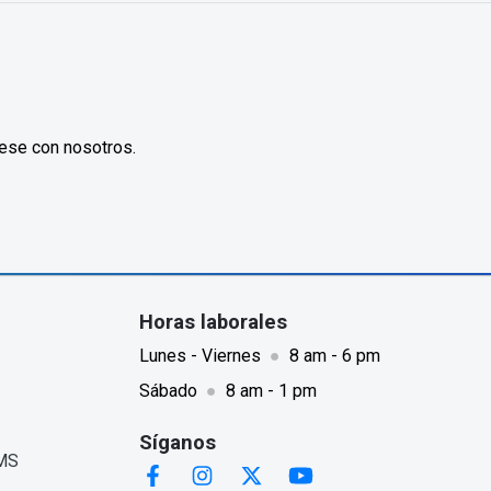
ese con nosotros.
Horas laborales
Lunes - Viernes
●
8 am - 6 pm
Sábado
●
8 am - 1 pm
Síganos
SMS