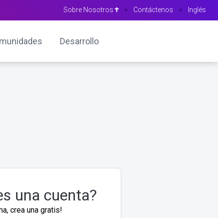
Sobre Nosotros
●
Contáctenos
●
Inglés
munidades
Desarrollo
es una cuenta?
a, crea una gratis!