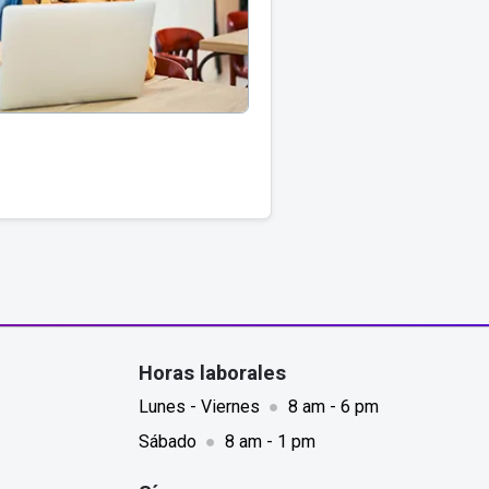
Horas laborales
Lunes - Viernes
●
8 am - 6 pm
Sábado
●
8 am - 1 pm