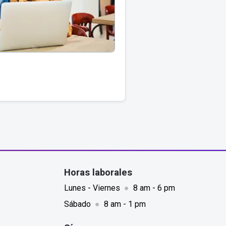
Horas laborales
Lunes - Viernes
●
8 am - 6 pm
Sábado
●
8 am - 1 pm