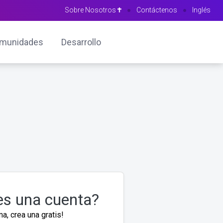
Sobre Nosotros
●
Contáctenos
●
Inglés
munidades
Desarrollo
es una cuenta?
a, crea una gratis!