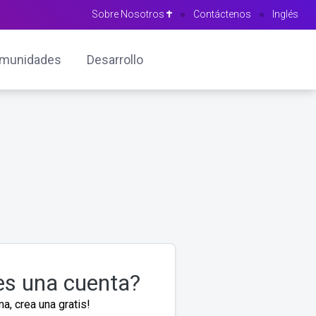
Sobre Nosotros
●
Contáctenos
●
Inglés
munidades
Desarrollo
es una cuenta?
a, crea una gratis!