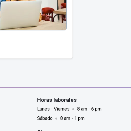
Horas laborales
Lunes - Viernes
●
8 am - 6 pm
Sábado
●
8 am - 1 pm