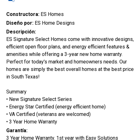
Constructora:
ES Homes
Búsqueda rápida
Diseño por:
ES Home Designs
Descripción:
ES Signature Select Homes come with innovative designs,
Ciudad
efficient open floor plans, and energy efficient features &
amenities while offering a 3-year new home warranty.
Perfect for today's market and homeowners needs. Our
homes are simply the best overall homes at the best price
Estilo de la vivienda
in South Texas!
Summary
Estado de la construcción
• New Signature Select Series
• Energy Star Certified (energy efficient home)
• VA Certified (veterans are welcomed)
• 3 Year Home Warranty
Garantía:
3 Year Home Warranty. 1st year with Easy Solutions