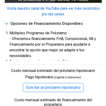
2
3 Hab | 1 Ofi | 2.5 Ba |
2,193.8 Pies
totales
Visita nuestro canal de YouTube para ver más recorridos
328 Liberty Circle, San Benito, TX, 78586
por las casas.
Construcción en progreso
En venta
Opciones de Financiamiento Disponibles
Múltiples Programas de Préstamo
- Ofrecemos financiamiento FHA, Convencional, VA y
Financiamiento por el Propietario para ayudarte a
encontrar la opción que mejor se adapte a tus
necesidades.
Asistencia para el pago inicial y Subvenciones
- Hay varios programas disponibles para reducir los
Costo mensual estimado del préstamo hipotecario:
costos de bolsillo, con puntajes de crédito calificados a
Pago hipotecario
(capital e intereses)
partir de 580.
$334,900
Requisitos flexibles de Crédito
Solicitar un préstamo hipotecario
2
4 Hab | 2.5 Ba |
2,355.4 Pies
totales
Compradores con puntajes de crédito desde los 500
324 Liberty Circle, San Benito, TX, 78586
son bienvenidos. También ofrecemos asistencia para
Costo mensual estimado de financiamiento del
mejorar tu crédito.
Construcción en progreso
En venta
propietario: