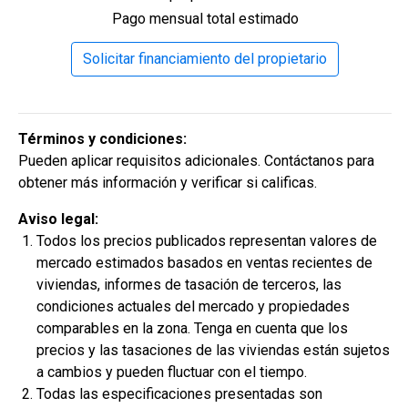
Pago mensual total estimado
Solicitar financiamiento del propietario
Términos y condiciones:
Pueden aplicar requisitos adicionales. Contáctanos para
obtener más información y verificar si calificas.
Aviso legal:
$306,900
Todos los precios publicados representan valores de
2
3 Hab | 1 Ofi | 2.5 Ba |
2,188.8 Pies
totales
mercado estimados basados en ventas recientes de
320 Liberty Circle, San Benito, TX, 78586
viviendas, informes de tasación de terceros, las
condiciones actuales del mercado y propiedades
Construcción en progreso
En venta
comparables en la zona. Tenga en cuenta que los
precios y las tasaciones de las viviendas están sujetos
a cambios y pueden fluctuar con el tiempo.
Todas las especificaciones presentadas son