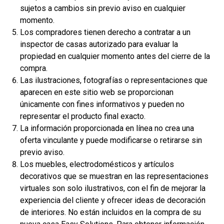
sujetos a cambios sin previo aviso en cualquier
momento.
Los compradores tienen derecho a contratar a un
$359,900
inspector de casas autorizado para evaluar la
2
4 Hab | 1 Ofi | 3.5 Ba |
2,533.6 Pies
totales
propiedad en cualquier momento antes del cierre de la
308 Liberty Circle, San Benito, TX, 78586
compra.
Las ilustraciones, fotografías o representaciones que
Construcción en progreso
En venta
aparecen en este sitio web se proporcionan
únicamente con fines informativos y pueden no
representar el producto final exacto.
La información proporcionada en línea no crea una
oferta vinculante y puede modificarse o retirarse sin
previo aviso.
Los muebles, electrodomésticos y artículos
decorativos que se muestran en las representaciones
virtuales son solo ilustrativos, con el fin de mejorar la
experiencia del cliente y ofrecer ideas de decoración
de interiores. No están incluidos en la compra de su
$306,900