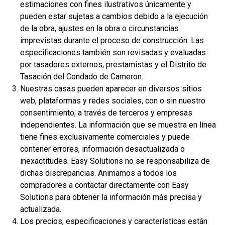
estimaciones con fines ilustrativos únicamente y
pueden estar sujetas a cambios debido a la ejecución
de la obra, ajustes en la obra o circunstancias
imprevistas durante el proceso de construcción. Las
especificaciones también son revisadas y evaluadas
por tasadores externos, prestamistas y el Distrito de
Tasación del Condado de Cameron.
$334,900
Nuestras casas pueden aparecer en diversos sitios
2
4 Hab | 2.5 Ba |
2,357.2 Pies
totales
web, plataformas y redes sociales, con o sin nuestro
312 Liberty Circle, San Benito, TX, 78586
consentimiento, a través de terceros y empresas
independientes. La información que se muestra en línea
Construcción en progreso
En venta
tiene fines exclusivamente comerciales y puede
contener errores, información desactualizada o
inexactitudes. Easy Solutions no se responsabiliza de
dichas discrepancias. Animamos a todos los
compradores a contactar directamente con Easy
Solutions para obtener la información más precisa y
actualizada.
Los precios, especificaciones y características están