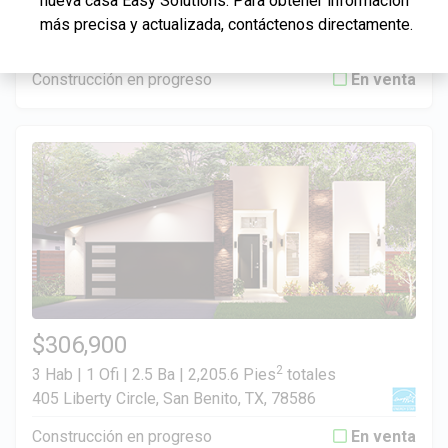
nueva casa Easy Solutions. Para obtener información
2
3 Hab | 1 Ofi | 2.5 Ba |
2,201.9 Pies
totales
más precisa y actualizada, contáctenos directamente.
344 Liberty Circle, San Benito, TX, 78586
Construcción en progreso
En venta
$306,900
2
3 Hab | 1 Ofi | 2.5 Ba |
2,205.6 Pies
totales
405 Liberty Circle, San Benito, TX, 78586
Construcción en progreso
En venta