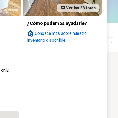
120
Ver las 23 fotos
nte
Galería
¿Cómo podemos ayudarle?
Estado de la construcción
Conozca más sobre nuestro
inventario disponible
 only.