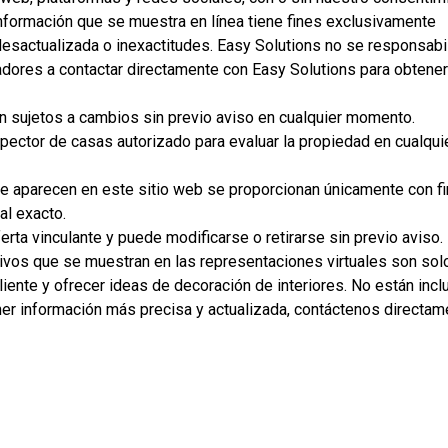
Construcción en progreso
En venta
nformación que se muestra en línea tiene fines exclusivamente
esactualizada o inexactitudes. Easy Solutions no se responsabi
ores a contactar directamente con Easy Solutions para obtener
án sujetos a cambios sin previo aviso en cualquier momento.
pector de casas autorizado para evaluar la propiedad en cualqui
ue aparecen en este sitio web se proporcionan únicamente con f
al exacto.
Model Home Office
erta vinculante y puede modificarse o retirarse sin previo aviso.
ivos que se muestran en las representaciones virtuales son sol
3 Hab | 2.5 Ba |
 cliente y ofrecer ideas de decoración de interiores. No están incl
2
2,104.1 Pies
totales
er información más precisa y actualizada, contáctenos directam
105 Empire Dr., San Benito, TX, 78586
Construcción completada
No está en venta