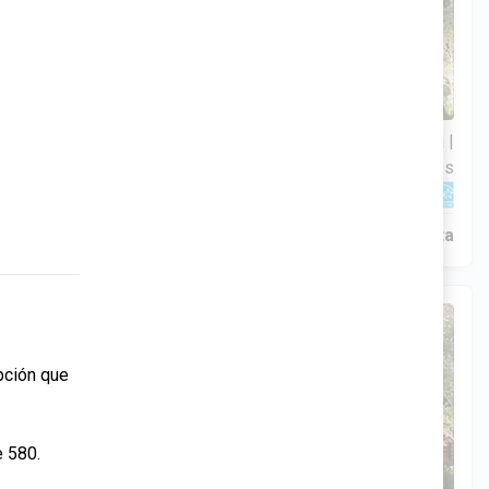
3 Hab | 1 Ofi | 2.5 Ba |
$306,900
2
2,188.8 Pies
totales
320 Liberty Circle, San Benito, TX, 78586
Construcción en progreso
En venta
pción que
e 580.