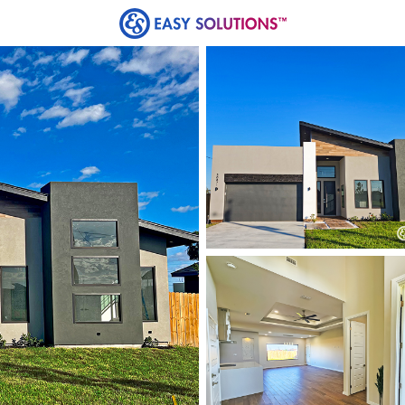
 de Crédito
Préstamos
Casas
Títulos
Co
nibles en Liberty Estate
 de Easy Solutions a un precio increíble. La disponi
¡Contáctanos hoy para obtener más información!