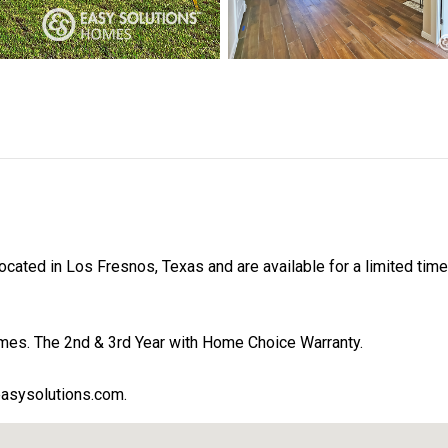
11
0
2
Casas en venta
Casas próximas
Venta pendie
Estilo de la vivienda
located in Los Fresnos, Texas and are available for a limited time
mes. The 2nd & 3rd Year with Home Choice Warranty.
asysolutions.com.