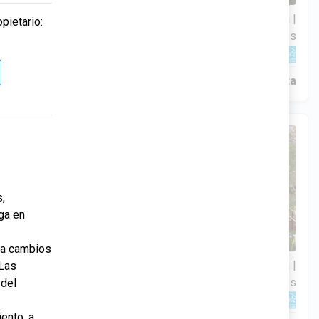
 crédito.
3 Hab | 1 Ofi | 2.5 Ba |
pietario:
$306,900
2
2,201.9 Pies
totales
344 Liberty Circle, San Benito, TX, 78586
Construcción en progreso
En venta
,
ga en
 a cambios
4 Hab | 1 Ofi | 3.5 Ba |
 Las
$359,900
2
2,534.1 Pies
totales
 del
309 Liberty Circle, San Benito, TX, 78586
ento, a