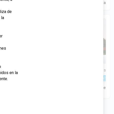
Construcción en progreso
En venta
liza de
 la
50 Días Restantes
er
ines
Rios Family
o
$334,900
2
4 Hab | 2.5 Ba |
2,349 Pies
totales
uidos en la
340 Liberty Circle, San Benito, TX, 78586
ente.
Construcción en progreso
Venta pendiente