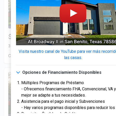
3 Hab | 1 Ofi | 2.5 Ba |
$306,900
2
2,193.8 Pies
totales
328 Liberty Circle, San Benito, TX, 78586
Visita nuestro canal de YouTube para ver más recorri
Construcción en progreso
En venta
las casas.
Opciones de Financiamiento Disponibles
Múltiples Programas de Préstamo
- Ofrecemos financiamiento FHA, Convencional, VA y 
mejor se adapte a tus necesidades.
Asistencia para el pago inicial y Subvenciones
- Hay varios programas disponibles para reducir los c
Requisitos flexibles de Crédito