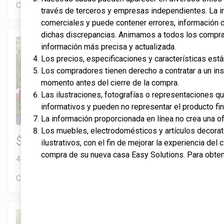
Construcción en progreso
En venta
través de terceros y empresas independientes. La i
comerciales y puede contener errores, información d
dichas discrepancias. Animamos a todos los comprad
información más precisa y actualizada.
Los precios, especificaciones y características est
Los compradores tienen derecho a contratar a un ins
momento antes del cierre de la compra.
Las ilustraciones, fotografías o representaciones q
informativos y pueden no representar el producto fin
La información proporcionada en línea no crea una of
Los muebles, electrodomésticos y artículos decorat
4 Hab | 2.5 Ba |
$334,900
ilustrativos, con el fin de mejorar la experiencia del
2
2,351.4 Pies
totales
compra de su nueva casa Easy Solutions. Para obten
413 Liberty Circle, San Benito, TX, 78586
Construcción en progreso
En venta