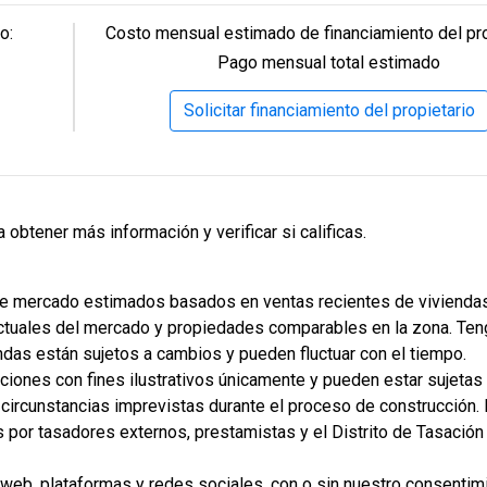
son bienvenidos. También ofrecemos asistencia para mejorar tu
4 Hab | 1 Ofi | 3.5 Ba |
o:
Costo mensual estimado de financiamiento del pro
$359,900
2
2,533.6 Pies
totales
Pago mensual total estimado
308 Liberty Circle, San Benito, TX, 78586
Solicitar financiamiento del propietario
Construcción en progreso
En venta
obtener más información y verificar si calificas.
de mercado estimados basados en ventas recientes de viviendas
actuales del mercado y propiedades comparables en la zona. Ten
endas están sujetos a cambios y pueden fluctuar con el tiempo.
iones con fines ilustrativos únicamente y pueden estar sujetas
4 Hab | 2.5 Ba |
 o circunstancias imprevistas durante el proceso de construcción.
$334,900
2
2,361.5 Pies
totales
por tasadores externos, prestamistas y el Distrito de Tasación
313 Liberty Circle, San Benito, TX, 78586
web, plataformas y redes sociales, con o sin nuestro consentimi