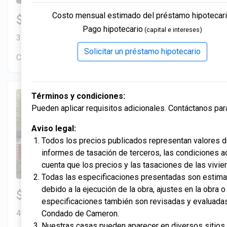
Compradores con puntajes de crédito desde los 500 
4 Hab | 2.5 Ba |
Costo mensual estimado del préstamo hipotecari
$334,900
2
2,357.2 Pies
totales
Pago hipotecario
(capital e intereses)
312 Liberty Circle, San Benito, TX, 78586
Solicitar un préstamo hipotecario
Construcción en progreso
En venta
Términos y condiciones:
Pueden aplicar requisitos adicionales. Contáctanos para 
Aviso legal:
Todos los precios publicados representan valores 
informes de tasación de terceros, las condiciones 
cuenta que los precios y las tasaciones de las vivi
Todas las especificaciones presentadas son estimac
3 Hab | 1 Ofi | 2.5 Ba |
debido a la ejecución de la obra, ajustes en la obra
$306,900
2
2,205.6 Pies
totales
especificaciones también son revisadas y evaluadas 
405 Liberty Circle, San Benito, TX, 78586
Condado de Cameron.
Nuestras casas pueden aparecer en diversos sitios 