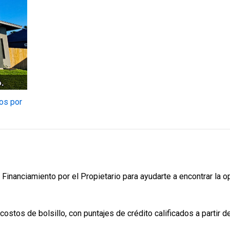
4 Hab | 2.5 Ba |
$334,900
2
2,355.4 Pies
totales
324 Liberty Circle, San Benito, TX, 78586
dos por
Construcción en progreso
En venta
Financiamiento por el Propietario para ayudarte a encontrar la o
ostos de bolsillo, con puntajes de crédito calificados a partir d