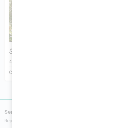
Munoz Family
3 Hab | 1 Ofi | 2.5 Ba |
$299,900
2
2,200.8 Pies
totales
401 Liberty Circle, San Benito, TX, 78586
Construcción en progreso
Venta pendiente
Servicios
Nuevas viv
Reparación de crédito
Viviendas en 