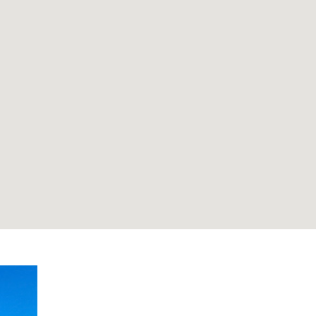
Promoción Especial:
0%
$0
De Enganche
Costos de Cier
Disponible con aprobación del prestamista. Aplican términos y condiciones.