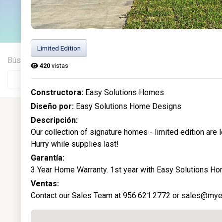
13
Casas actuales
Limited Edition
Búsqueda rápida
Ciudad
420
vistas
Constructora:
Easy Solutions Homes
Diseño por:
Easy Solutions Home Designs
Descripción:
Our collection of signature homes - limited edition are 
Hurry while supplies last!
Garantía:
3 Year Home Warranty. 1st year with Easy Solutions Ho
Ventas:
Contact our Sales Team at 956.621.2772 or sales@mye