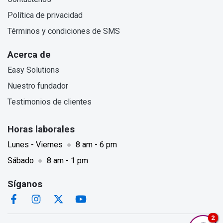
Política de privacidad
Términos y condiciones de SMS
Acerca de
Easy Solutions
Nuestro fundador
Testimonios de clientes
Horas laborales
Lunes - Viernes
●
8 am - 6 pm
Sábado
●
8 am - 1 pm
Síganos
We're currently unavailable, but please leave a message & contact information. We'll get back to you as soon as possible. Thank you.
2