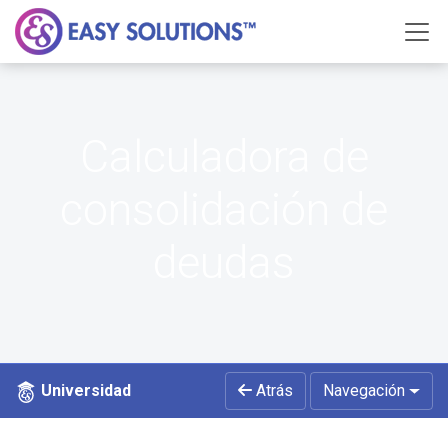
Calculadora de
consolidación de
deudas
Universidad
Atrás
Navegación